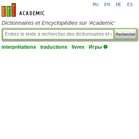
RU
EN
DE
ES
fr-academic.com
Dictionnaires et Encyclopédies sur 'Academic'
Recherche!
interprétations
traductions
livres
Игры ⚽