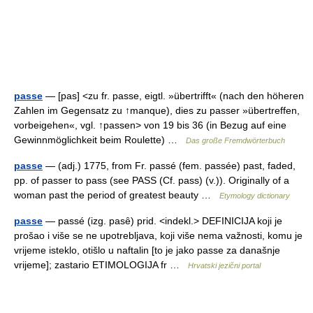
passe
— [pas] <zu fr. passe, eigtl. »übertrifft« (nach den höheren
Zahlen im Gegensatz zu ↑manque), dies zu passer »übertreffen,
vorbeigehen«, vgl. ↑passen> von 19 bis 36 (in Bezug auf eine
Gewinnmöglichkeit beim Roulette) …
Das große Fremdwörterbuch
passe
— (adj.) 1775, from Fr. passé (fem. passée) past, faded,
pp. of passer to pass (see PASS (Cf. pass) (v.)). Originally of a
woman past the period of greatest beauty …
Etymology dictionary
passe
— passé (izg. pasȇ) prid. <indekl.> DEFINICIJA koji je
prošao i više se ne upotrebljava, koji više nema važnosti, komu je
vrijeme isteklo, otišlo u naftalin [to je jako passe za današnje
vrijeme]; zastario ETIMOLOGIJA fr …
Hrvatski jezični portal