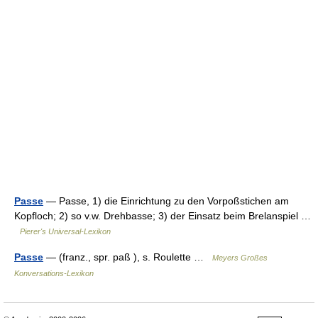
Passe
— Passe, 1) die Einrichtung zu den Vorpoßstichen am
Kopfloch; 2) so v.w. Drehbasse; 3) der Einsatz beim Brelanspiel …
Pierer's Universal-Lexikon
Passe
— (franz., spr. paß ), s. Roulette …
Meyers Großes
Konversations-Lexikon