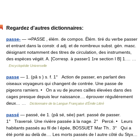
Regardez d'autres dictionnaires:
passe-
— ⇒PASSE , élém. de compos. Élém. tiré du verbe passer
et entrant dans la constr. d adj. et de nombreux subst. gén. masc.
désignant notamment des titres de circulation, des instruments,
des espèces végét. A. [Corresp. à passer1 1re section I B] 1.… …
Encyclopédie Universelle
passe
— 1. (pâ s ) s. f. 1° Action de passer, en parlant des
oiseaux voyageurs qui changent de contrée. Une passe de
pigeons ramiers. • On a vu de jeunes cailles élevées dans des
cages presque depuis leur naissance.... éprouver régulièrement
deux… …
Dictionnaire de la Langue Française d'Émile Littré
passé
— passé, ée 1. (pâ sé, sée) part. passé de passer.
1° Traversé. Une rivière passée à la nage. 2° Percé. • Leurs
habitants passés au fil de l épée, BOSSUET Mar Th.. 3° Qui a
été porté au delà de.... Les morts passés de l autre côté du Styx…