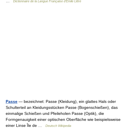
…
Dictionnaire de la Langue Française d'Émile Littré
Passe
— bezeichnet: Passe (Kleidung), ein glattes Hals oder
Schulterteil an Kleidungsstücken Passe (Bogenschießen), das
einmalige Schießen und Pfeileholen Passe (Optik), die
Formgenauigkeit einer optischen Oberfläche wie beispielsweise
einer Linse Île de …
Deutsch Wikipedia