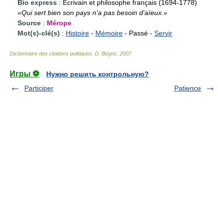
Bio express
: Écrivain et philosophe français (1694-1778)
«Qui sert bien son pays n'a pas besoin d'aïeux.»
Source
:
Mérope
Mot(s)-clé(s)
:
Histoire
-
Mémoire
- Passé -
Servir
Dictionnaire des citations politiques
.
D. Bégoc
.
2007
.
Игры ⚽
Нужно решить контрольную?
Participer
Patience